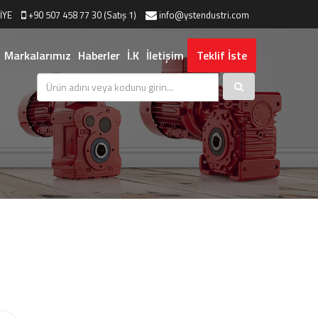
İYE
+90 507 458 77 30 (Satış 1)
info@ystendustri.com
Markalarımız
Haberler
İ.K
İletişim
Teklif İste