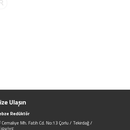
ize Ulaşın
ebze Redüktör
Cemaliye Mh. Fatih Cd. No:13 Çorlu / Tekirdağ /
ÜRKİYE