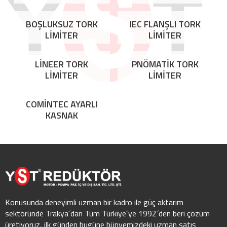
BOŞLUKSUZ TORK
IEC FLANŞLI TORK
LİMİTER
LİMİTER
LİNEER TORK
PNÖMATİK TORK
LİMİTER
LİMİTER
COMİNTEC AYARLI
KASNAK
Konusunda deneyimli uzman bir kadro ile güç aktarım
sektöründe Trakya´dan Tüm Türkiye´ye 1992´den beri çözüm
üretiyoruz, ilk günden bugüne bünyemizdeki uzman satış