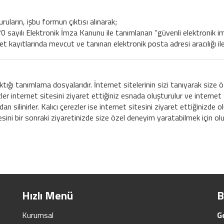
uların, işbu formun çıktısı alınarak;
 sayılı Elektronik İmza Kanunu ile tanımlanan “güvenli elektronik imz
irket kayıtlarında mevcut ve tanınan elektronik posta adresi aracılığı i
ktığı tanımlama dosyalarıdır. İnternet sitelerinin sizi tanıyarak size öze
zler internet sitesini ziyaret ettiğiniz esnada oluşturulur ve internet 
an silinirler. Kalıcı çerezler ise internet sitesini ziyaret ettiğinizde 
tesini bir sonraki ziyaretinizde size özel deneyim yaratabilmek için olu
Hızlı Menü
B
Kurumsal
G