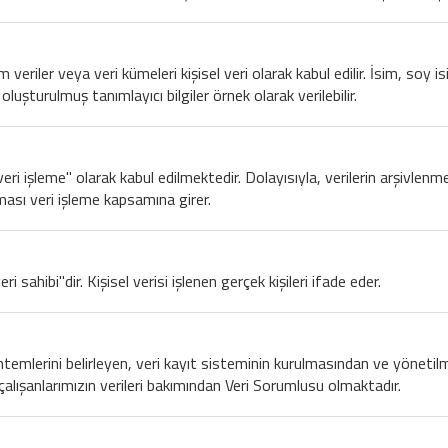
üm veriler veya veri kümeleri kişisel veri olarak kabul edilir. İsim, so
oluşturulmuş tanımlayıcı bilgiler örnek olarak verilebilir.
 "veri işleme" olarak kabul edilmektedir. Dolayısıyla, verilerin arşivle
lması veri işleme kapsamına girer.
ri sahibi"dir. Kişisel verisi işlenen gerçek kişileri ifade eder.
öntemlerini belirleyen, veri kayıt sisteminin kurulmasından ve yöneti
çalışanlarımızın verileri bakımından Veri Sorumlusu olmaktadır.