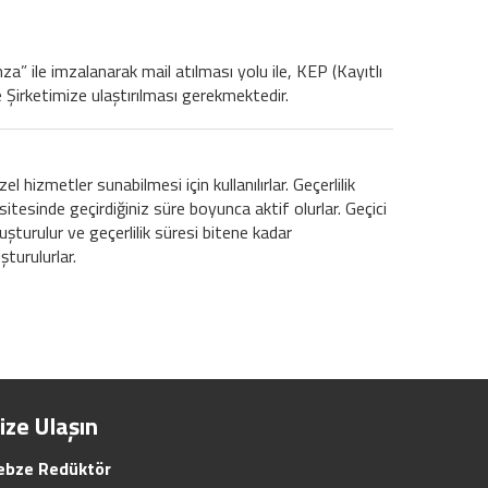
a” ile imzalanarak mail atılması yolu ile, KEP (Kayıtlı
le Şirketimize ulaştırılması gerekmektedir.
l hizmetler sunabilmesi için kullanılırlar. Geçerlilik
sitesinde geçirdiğiniz süre boyunca aktif olurlar. Geçici
oluşturulur ve geçerlilik süresi bitene kadar
şturulurlar.
ize Ulaşın
ebze Redüktör