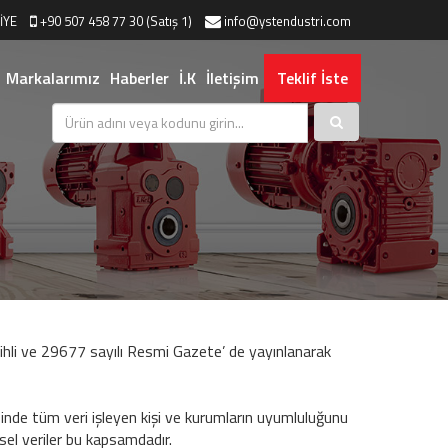
İYE
+90 507 458 77 30 (Satış 1)
info@ystendustri.com
Markalarımız
Haberler
İ.K
İletişim
Teklif İste
ihli ve 29677 sayılı Resmi Gazete’ de yayınlanarak
esinde tüm veri işleyen kişi ve kurumların uyumluluğunu
sel veriler bu kapsamdadır.