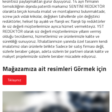
kesintisiz paylaşmaktan gurur duyuyoruz. 14 ayrı firmanın
temsilciliğinin dışında patentli markamız SENTİNİ REDÜKTÖR
olarakta birçok konuda imalat ve montajlarımız bulunmaktadır,
screw jack vidalı krikolar, değişken tahvillerde yön değiştirici
redüktörler, helisel tip ayaklı ve flanşlı ıec flanşlı tip redüktörler
ile siz değerli müşterilerimize ayrıca hizmet vermekteyiz. YST
REDÜKTÖR olarak siz değerli müşterilerimize yılların vermiş
olduğu tecrübemiz, hizmetlerimiz ve ürünlerimizle kalite ve
sürekliliği sunuyoruz. İthalatlarımızın yanında özel tasarım kendi
imalatımız olan ürünlerle birlikte Sadece bir satış firması değil,
sizlerle beraber çalışan, adeta sizlerin bir partneri olarak kalite ve
maliyet projelerinizde sizlerle beraber mücadele ediyoruz.
Mağazamıza ait resimleri Görmek için
Tıklayınız